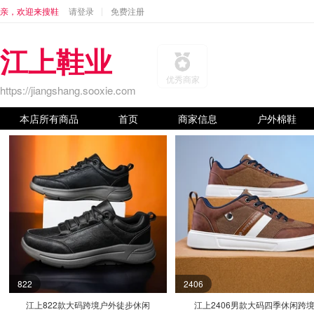
亲，欢迎来搜鞋
请登录
免费注册
江上鞋业
优秀商家
https://jiangshang.sooxie.com
本店所有商品
首页
商家信息
户外棉鞋
822
2406
江上822款大码跨境户外徒步休闲
江上2406男款大码四季休闲跨