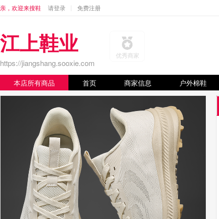
亲，欢迎来搜鞋
请登录
免费注册
江上鞋业
优秀商家
https://jiangshang.sooxie.com
本店所有商品
首页
商家信息
户外棉鞋