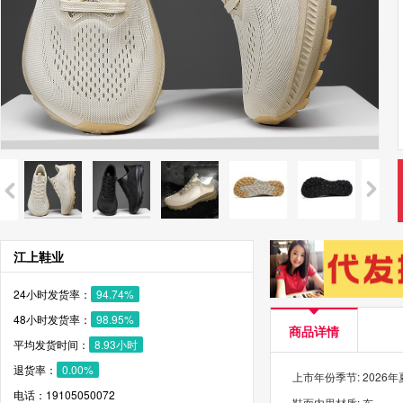
江上鞋业
24小时发货率：
94.74%
48小时发货率：
98.95%
商品详情
平均发货时间：
8.93小时
退货率：
0.00%
上市年份季节: 2026
电话：19105050072
鞋面内里材质: 布