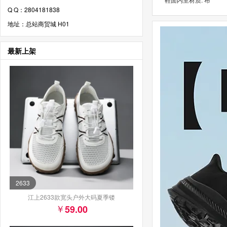
Q Q：2804181838
地址：总站商贸城 H01
最新上架
2633
江上2633款宽头户外大码夏季镂
59.00