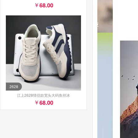
68.00
2628
江上2628情侣款宽头大码鱼丝冰
68.00