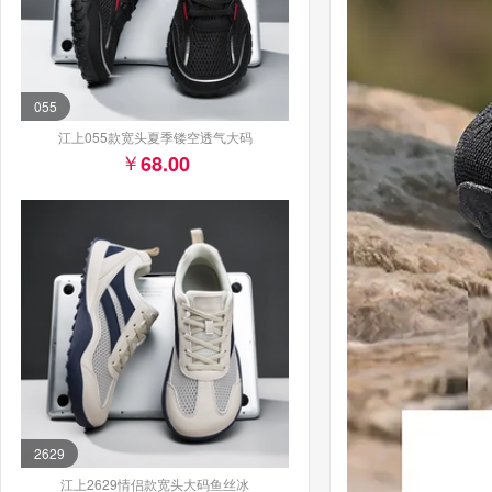
055
江上055款宽头夏季镂空透气大码
68.00
2629
江上2629情侣款宽头大码鱼丝冰