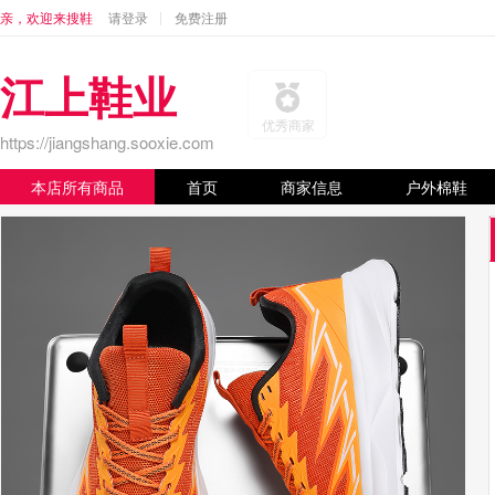
亲，欢迎来搜鞋
请登录
免费注册
江上鞋业
优秀商家
https://jiangshang.sooxie.com
本店所有商品
首页
商家信息
户外棉鞋