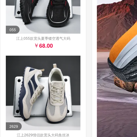
055
江上055款宽头夏季镂空透气大码
68.00
2629
江上2629情侣款宽头大码鱼丝冰