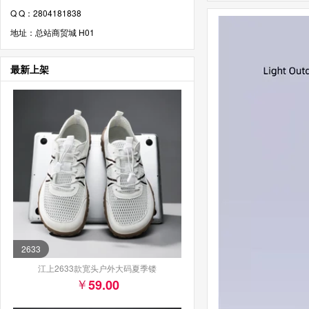
Q Q：2804181838
地址：总站商贸城 H01
最新上架
2633
江上2633款宽头户外大码夏季镂
59.00