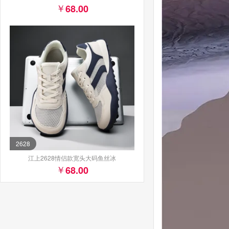
68.00
2628
江上2628情侣款宽头大码鱼丝冰
68.00