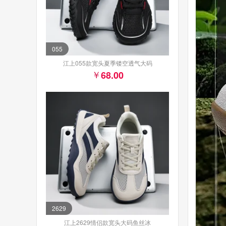
055
江上055款宽头夏季镂空透气大码
68.00
2629
江上2629情侣款宽头大码鱼丝冰