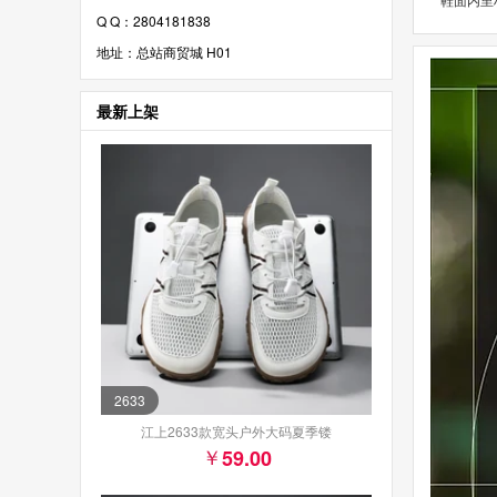
Q Q：2804181838
地址：总站商贸城 H01
最新上架
2633
江上2633款宽头户外大码夏季镂
59.00