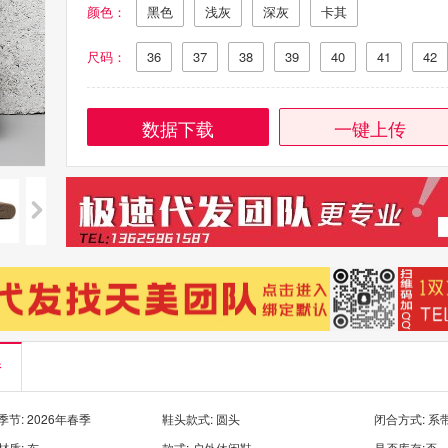
颜色：
黑色
浅灰
深灰
卡其
尺码：
36
37
38
39
40
41
42
数据下载
一键上传
情
节: 2026年春季
鞋头款式: 圆头
闭合方式: 系
质: 布
款式: 户外休闲鞋
是否库存:否