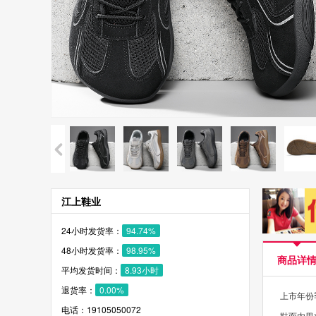
江上鞋业
24小时发货率：
94.74%
48小时发货率：
98.95%
商品详
平均发货时间：
8.93小时
退货率：
0.00%
上市年份季
电话：19105050072
鞋面内里材