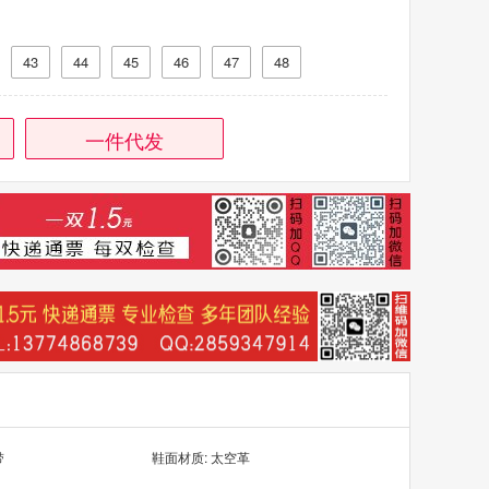
43
44
45
46
47
48
一件代发
带
鞋面材质: 太空革