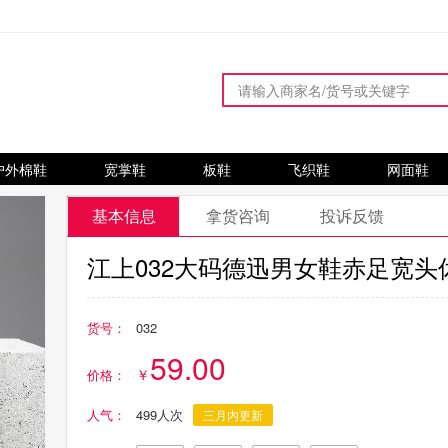
户外棉鞋
宽掌鞋
板鞋
飞织鞋
网面鞋
基本信息
拿货咨询
投诉反馈
江上032大码德迅男女鞋赤足宽
货号：
032
59.00
价格：
人气：
499人次
三月内更新