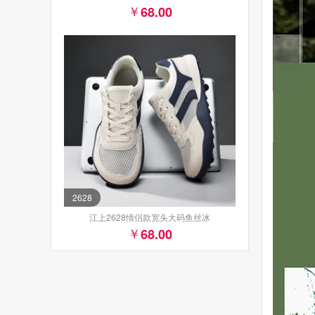
68.00
2628
江上2628情侣款宽头大码鱼丝冰
68.00