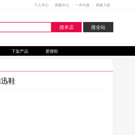
个人中心
商家中心
一件代发
商家入驻
搜本店
搜全站
下架产品
爱搜鞋
德迅鞋