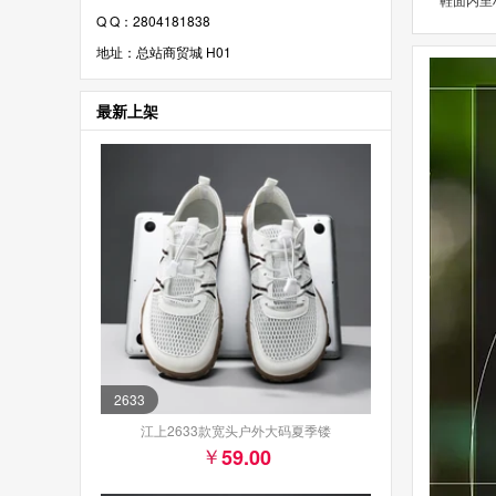
Q Q：2804181838
地址：总站商贸城 H01
最新上架
2633
江上2633款宽头户外大码夏季镂
59.00