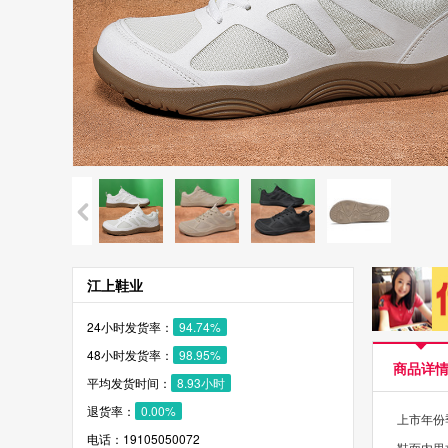
江上鞋业
24小时发货率：
94.74%
48小时发货率：
98.95%
商品详
平均发货时间：
8.93小时
退货率：
0.00%
上市年份季
电话：19105050072
鞋面内里材