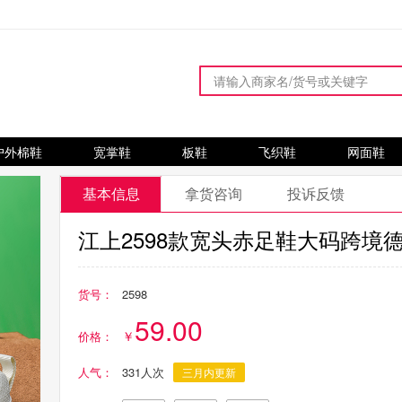
户外棉鞋
宽掌鞋
板鞋
飞织鞋
网面鞋
基本信息
拿货咨询
投诉反馈
江上2598款宽头赤足鞋大码跨境
货号：
2598
59.00
价格：
人气：
331人次
三月内更新