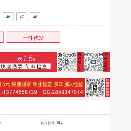
46
47
48
一件代发
带
鞋头款式: 圆头