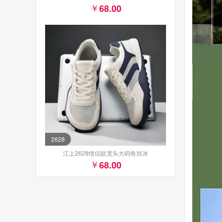
68.00
2628
江上2628情侣款宽头大码鱼丝冰
68.00