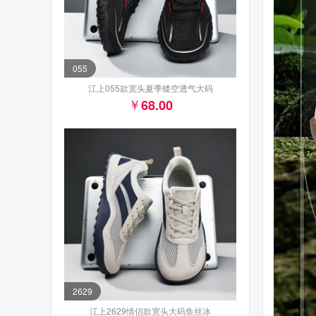
055
江上055款宽头夏季镂空透气大码
68.00
2629
江上2629情侣款宽头大码鱼丝冰