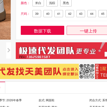
颜色：
米白
浅棕
黑色
尺码：
39
40
41
42
43
44
45
数据下载
一键上传
情
节: 2026年春季
款式: 网面鞋
闭合方式: 系
质: 布
鞋面材质: 网布
是否库存:否