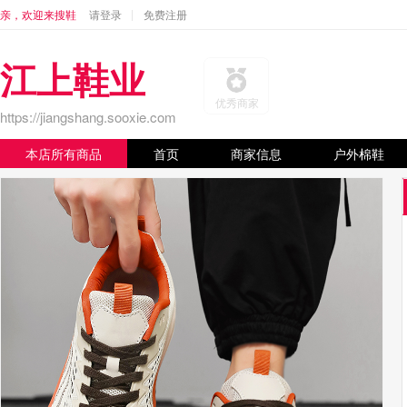
亲，欢迎来搜鞋
请登录
免费注册
江上鞋业
优秀商家
https://jiangshang.sooxie.com
本店所有商品
首页
商家信息
户外棉鞋