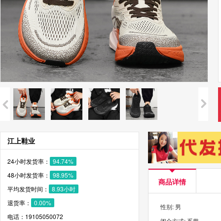
江上鞋业
24小时发货率：
94.74%
48小时发货率：
98.95%
商品详情
平均发货时间：
8.93小时
退货率：
0.00%
性别: 男
电话：19105050072
闭合方式: 系带