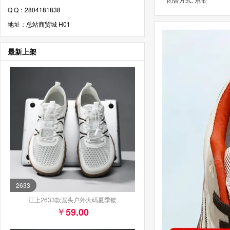
Q Q：2804181838
地址：总站商贸城 H01
最新上架
2633
江上2633款宽头户外大码夏季镂
59.00