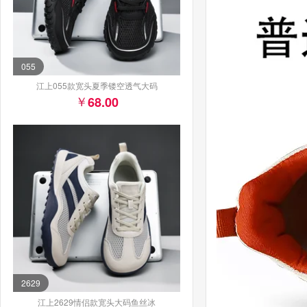
055
江上055款宽头夏季镂空透气大码
68.00
2629
江上2629情侣款宽头大码鱼丝冰