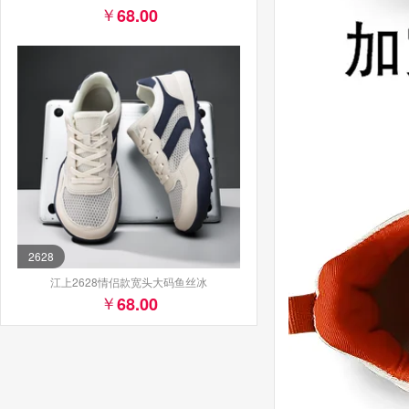
68.00
2628
江上2628情侣款宽头大码鱼丝冰
68.00